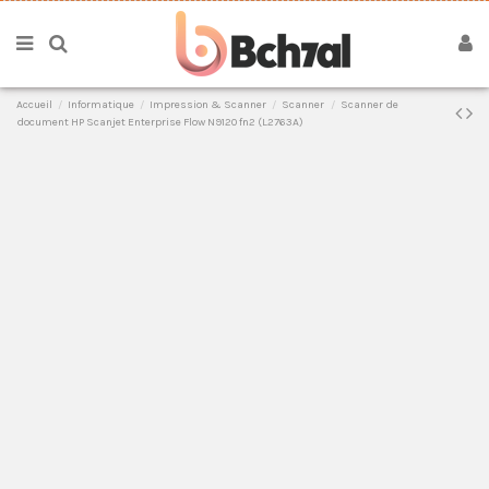
Accueil
Informatique
Impression & Scanner
Scanner
Scanner de
document HP Scanjet Enterprise Flow N9120 fn2 (L2763A)