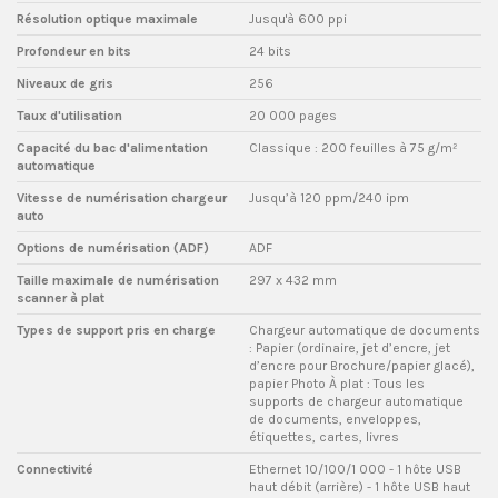
Résolution optique maximale
Jusqu'à 600 ppi
Profondeur en bits
24 bits
Niveaux de gris
256
Taux d'utilisation
20 000 pages
Capacité du bac d'alimentation
Classique : 200 feuilles à 75 g/m²
automatique
Vitesse de numérisation chargeur
Jusqu’à 120 ppm/240 ipm
auto
Options de numérisation (ADF)
ADF
Taille maximale de numérisation
297 x 432 mm
scanner à plat
Types de support pris en charge
Chargeur automatique de documents
: Papier (ordinaire, jet d’encre, jet
d’encre pour Brochure/papier glacé),
papier Photo À plat : Tous les
supports de chargeur automatique
de documents, enveloppes,
étiquettes, cartes, livres
Connectivité
Ethernet 10/100/1 000 - 1 hôte USB
haut débit (arrière) - 1 hôte USB haut