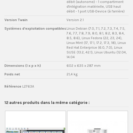
débit (autonome) - 1 compartiment
d'intégration matérielle, USB haut
débit - 1 port USB-Device (à l'arrière)
Version Twain
Version 2.1
Systèmes d'exploitation compatibles
Linux Debian (7.0, 7.1, 7.2, 7.3, 7.4, 7.5,
7.6, 7.7, 7.8, 7.9, 8.0, 8.1, 8.2, 8.3, 8.4,
8.5, 8.6), Linux Fedora (22, 23, 24),
Linux Mint (17, 17.1, 17.2, 17.3, 18), Linux
Red Hat Enterprise (6.0, 7.0), Linux
SUSE (13.2, 42.1), Linux Ubuntu (12.04,
14.04
Dimensions (l x p x h)
602 x 635 x 287 mm
Poids net
21,4 kg
Référence
L2763A
12 autres produits dans la même catégorie :