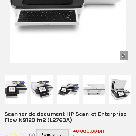
Scanner de document HP Scanjet Enterprise
Flow N9120 fn2 (L2763A)
40 083,33 DH
(
0
)
Ecrire un avis
TTC