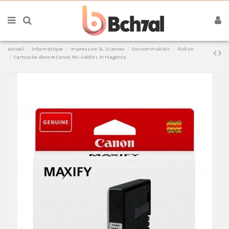
Accueil
Informatique
Impression & Scanner
Consommables
Ruban
Cartouche d'encre Canon PGI-2400XL M Magenta