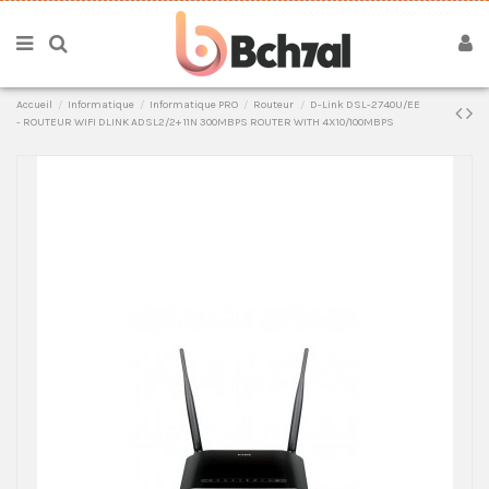
Accueil
Informatique
Informatique PRO
Routeur
D-Link DSL-2740U/EE
- ROUTEUR WIFI DLINK ADSL2/2+ 11N 300MBPS ROUTER WITH 4X10/100MBPS