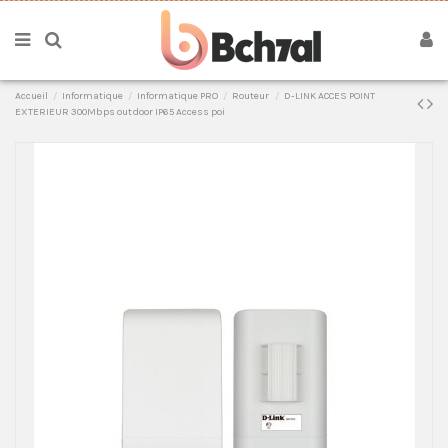
Accueil
Informatique
Informatique PRO
Routeur
D-LINK ACCES POINT
EXTERIEUR 300Mbps outdoor IP65 Access poi