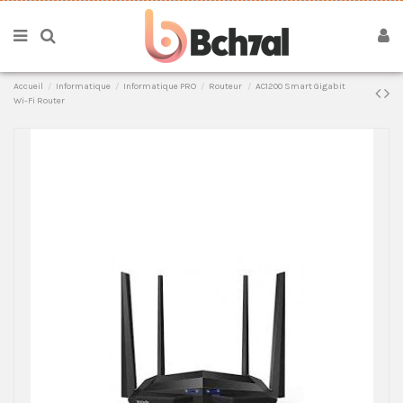
Accueil
Informatique
Informatique PRO
Routeur
AC1200 Smart Gigabit
Wi-Fi Router