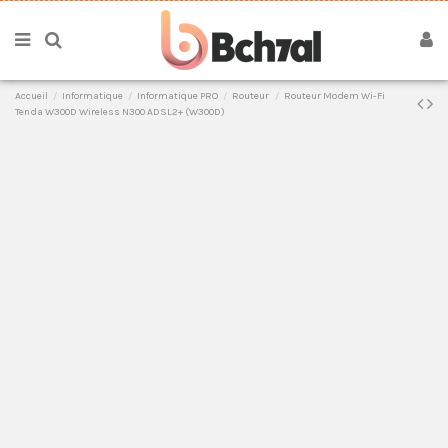
Accueil
Informatique
Informatique PRO
Routeur
Routeur Modem Wi-Fi
Tenda W300D Wireless N300 ADSL2+ (W300D)