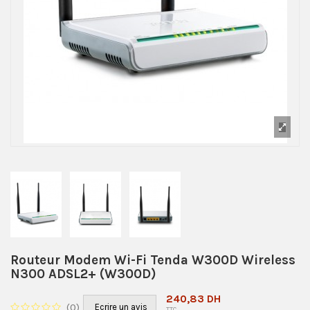
Routeur Modem Wi-Fi Tenda W300D Wireless
N300 ADSL2+ (W300D)
240,83 DH
(
0
)
Ecrire un avis
TTC