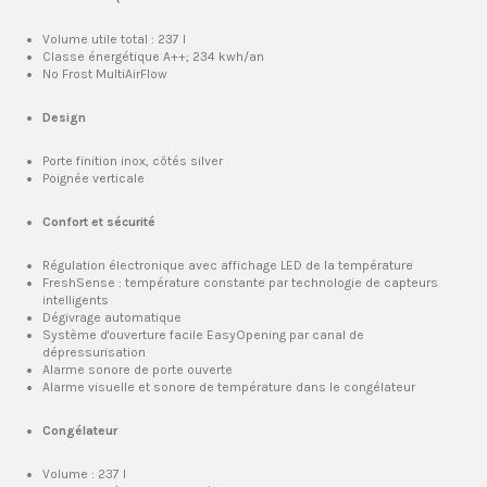
Volume utile total : 237 I
Classe énergétique A++; 234 kwh/an
No Frost MultiAirFlow
Design
Porte finition inox, côtés silver
Poignée verticale
Confort et sécurité
Régulation électronique avec affichage LED de la température
FreshSense : température constante par technologie de capteurs
intelligents
Dégivrage automatique
Système d'ouverture facile EasyOpening par canal de
dépressurisation
Alarme sonore de porte ouverte
Alarme visuelle et sonore de température dans le congélateur
Congélateur
Volume : 237 I