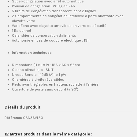
Super-congélation avec arrêt automatique
Pouvoir de congélation : 20 Kg en 24h
5 tiroirs de congélation transparent, dont 2 BigBox
2 Compartiments de congélation intensive à porte abattante avec
clayette verre
VarioZone avec clayette amovibles en verre de sécurité
1 Balconnet
Calendrier de conservation d'aliments
Autonomie en cas de coupure électrique : 19h
Information techniques
Dimensions (H x L x P) : 186 x 60 x 65cm
Classe climatique : SN-T
Niveau Sonore : 42dB (A) re 1 pW
Charnières à droite réversibles
Pieds avant réglables en hauteur, roulette à l'arrière
Ouverture de porte sans débord (à 90°)
Détails du produit
Référence
GSN36VL30
12 autres produits dans la même catégorie :