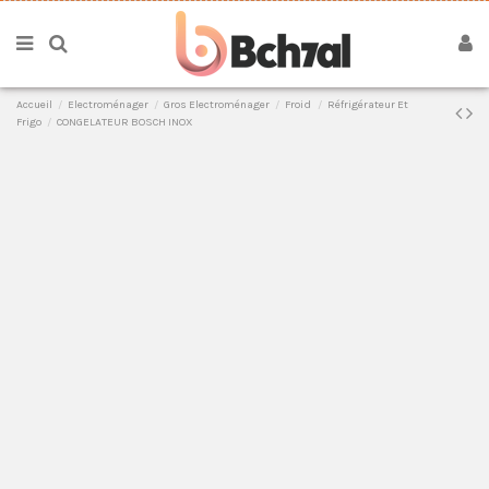
Accueil
Electroménager
Gros Electroménager
Froid
Réfrigérateur Et
Frigo
CONGELATEUR BOSCH INOX