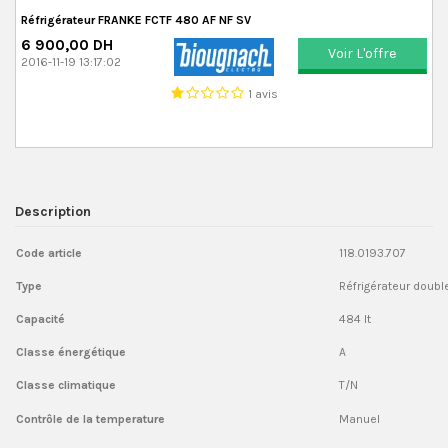
Réfrigérateur FRANKE FCTF 480 AF NF SV
6 900,00 DH
Voir L'offre
2016-11-19 13:17:02
1 avis
Description
Code article
118.0193.707
Type
Réfrigérateur doubl
Capacité
484 lt
Classe énergétique
A
Classe climatique
T/N
Contrôle de la temperature
Manuel