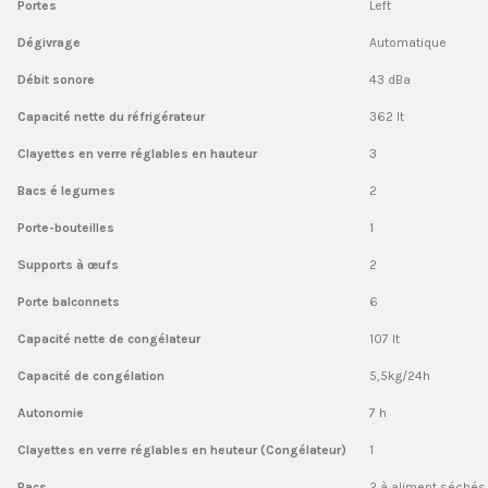
Portes
Left
Dégivrage
Automatique
Débit sonore
43 dBa
Capacité nette du réfrigérateur
362 lt
Clayettes en verre réglables en hauteur
3
Bacs é legumes
2
Porte-bouteilles
1
Supports à œufs
2
Porte balconnets
6
Capacité nette de congélateur
107 lt
Capacité de congélation
5,5kg/24h
Autonomie
7 h
Clayettes en verre réglables en heuteur (Congélateur)
1
Bacs
2 à aliment séchés