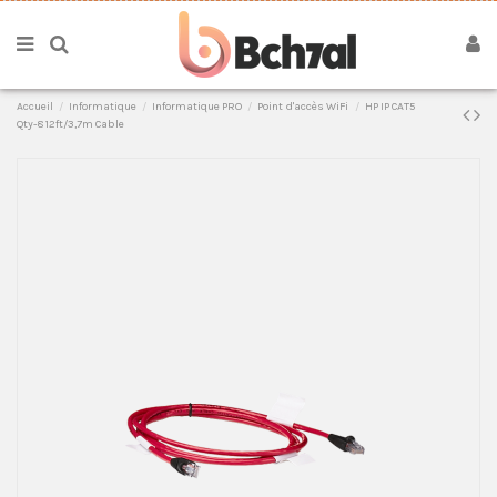
Accueil
Informatique
Informatique PRO
Point d'accès WiFi
HP IP CAT5
Qty-8 12ft/3,7m Cable