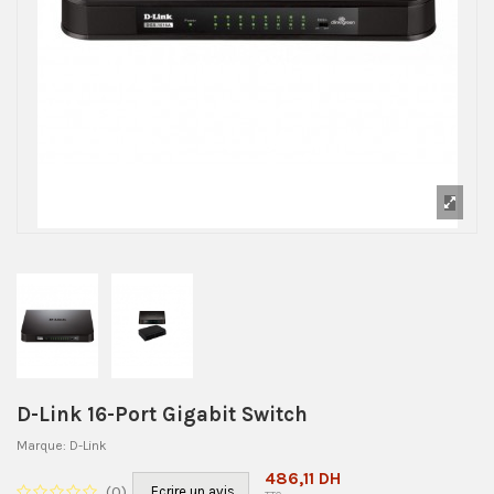
D-Link 16-Port Gigabit Switch
Marque:
D-Link
486,11 DH
(
0
)
Ecrire un avis