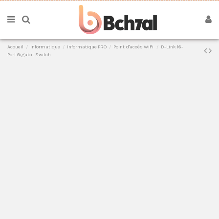
Accueil
Informatique
Informatique PRO
Point d'accès WiFi
D-Link 16-
Port Gigabit Switch