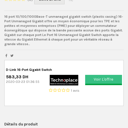
TTC
16 port 10/100/1000Base-T unmanaged gigabit switch (plastic casing) 16-
Port Unmanaged Gigabit offre un moyen économique pour les TPE et les
petites et moyennes entreprises (PME) pour déployer un commutateur
éconergétique qui dispose de la bande passante accrue des ports Gigabit.
Gigabit sur ​​chaque port Le Port 16 Unmanaged Gigabit Switch apporte la
vitesse du Gigabit Ethernet à chaque port pour un véritable réseau à
grande vitesse..
D-Link 16-Port Gigabit Switch
583,33 DH
Voir L'offre
2020-03-23 01:36:55
1 avis
Détails du produit