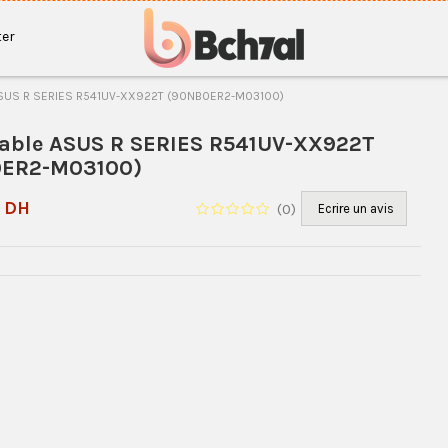
er
ASUS R SERIES R541UV-XX922T (90NB0ER2-M03100)
table ASUS R SERIES R541UV-XX922T
ER2-M03100)
0 DH
(
0
)
Ecrire un avis