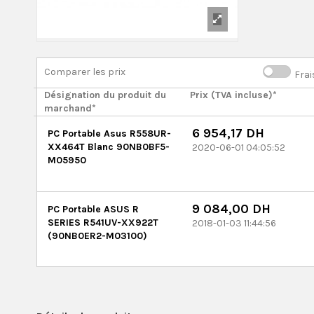
Comparer les prix
Frai
Désignation du produit du
Prix (TVA incluse)*
marchand*
6 954,17 DH
PC Portable Asus R558UR-
XX464T Blanc 90NB0BF5-
2020-06-01 04:05:52
M05950
9 084,00 DH
PC Portable ASUS R
SERIES R541UV-XX922T
2018-01-03 11:44:56
(90NB0ER2-M03100)