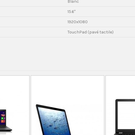
Blanc
15.6"
1920x1080
TouchPad (pavé tactile)