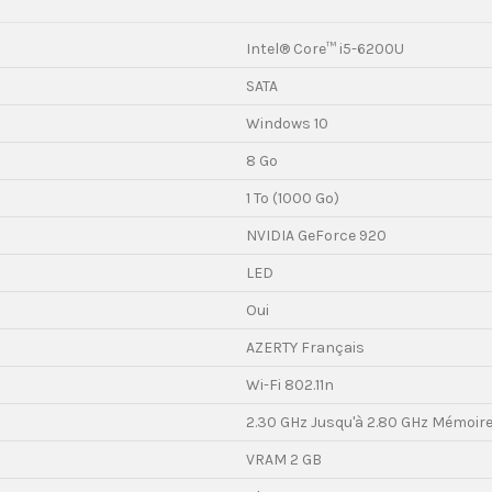
Intel® Core™ i5-6200U
SATA
Windows 10
8 Go
1 To (1000 Go)
NVIDIA GeForce 920
LED
Oui
AZERTY Français
Wi-Fi 802.11n
2.30 GHz Jusqu'à 2.80 GHz Mémoir
VRAM 2 GB