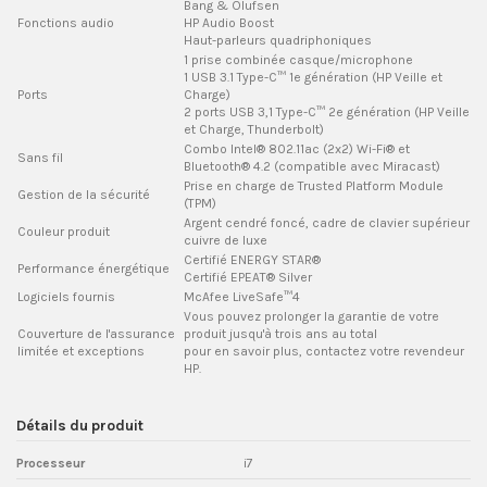
Bang & Olufsen
Fonctions audio
HP Audio Boost
Haut-parleurs quadriphoniques
1 prise combinée casque/microphone
1 USB 3.1 Type-C™ 1e génération (HP Veille et
Ports
Charge)
2 ports USB 3,1 Type-C™ 2e génération (HP Veille
et Charge, Thunderbolt)
Combo Intel® 802.11ac (2x2) Wi-Fi® et
Sans fil
Bluetooth® 4.2 (compatible avec Miracast)
Prise en charge de Trusted Platform Module
Gestion de la sécurité
(TPM)
Argent cendré foncé, cadre de clavier supérieur
Couleur produit
cuivre de luxe
Certifié ENERGY STAR®
Performance énergétique
Certifié EPEAT® Silver
Logiciels fournis
McAfee LiveSafe™
4
Vous pouvez prolonger la garantie de votre
Couverture de l'assurance
produit jusqu'à trois ans au total
limitée et exceptions
pour en savoir plus, contactez votre revendeur
HP.
Détails du produit
Processeur
i7