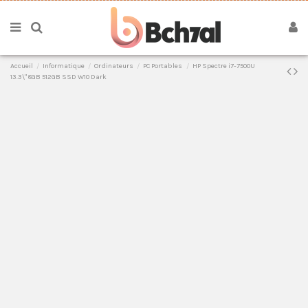
Accueil
Informatique
Ordinateurs
PC Portables
HP Spectre i7-7500U
13.3\" 8GB 512GB SSD W10 Dark