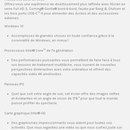
Offrez-vous une expérience de divertissement plus raffinée avec l'écran en
verre Full HD
3
, Corning® Gorilla® bord-à-bord, l'audio par Bang & Olufsen et
les trois ports USB-C™
4
pour alimenter des écrans et des accessoires
externes.
Windows 10
Accomplissez de grandes choses en toute confiance grâce à la
convivialité de Windows, en mieux.
1
Processeurs Intel® Core™ de 7e génération
Des performances puissantes vous permettent de faire face à tous
vos besoins de traitement multitâche, vous ouvrent de nouvelles
perspectives d'interaction avec votre ordinateur et offrent des
capacités vidéo 4K améliorées.
Panneau IPS
Quel que soit votre angle de vue, cet écran offre des images nettes
et éclatantes et un angle de vision de 178 ° pour que tout le monde
puisse profiter du spectacle.
Carte graphique Intel® HD
Des graphismes impressionnants vous aident pour toutes vos
activités. Que vous regardiez une vidéo ou que vous surfiez juste sur