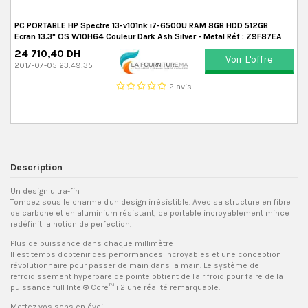
PC PORTABLE HP Spectre 13-v101nk i7-6500U RAM 8GB HDD 512GB
Ecran 13.3" OS W10H64 Couleur Dark Ash Silver - Metal Réf : Z9F87EA
24 710,40 DH
Voir L'offre
2017-07-05 23:49:35
2 avis
Description
Un design ultra-fin
Tombez sous le charme d'un design irrésistible. Avec sa structure en fibre
de carbone et en aluminium résistant, ce portable incroyablement mince
redéfinit la notion de perfection.
Plus de puissance dans chaque millimètre
Il est temps d'obtenir des performances incroyables et une conception
révolutionnaire pour passer de main dans la main. Le système de
refroidissement hyperbare de pointe obtient de l'air froid pour faire de la
puissance full Intel® Core™ i
2
une réalité remarquable.
Mettez vos sens en éveil