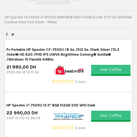
HP Spectre 13-v101nk i7-6500U RAM 8GB HDD 512GB Ecran 13.3" OS W10H64
Couleur Dark Ash Silver - Metal
Pc Portable HP Spectre /i7-7500U /8 Go /512 Go /Dark Silver /13,3
/Intel® HD 620 /FHD IPS UWVA BrightView Corning® Gorilla®
/Windows 10 Famille 64Bits
21 990,00 DH
Voir L'offre
2019-08-14 10:11:56
0 avis
HP Spectre i7-7500U 13.3" 8GB 512GB SSD W10 Dark
22 990,00 DH
Voir L'offre
2017-10-03 10:38:29
0 avis