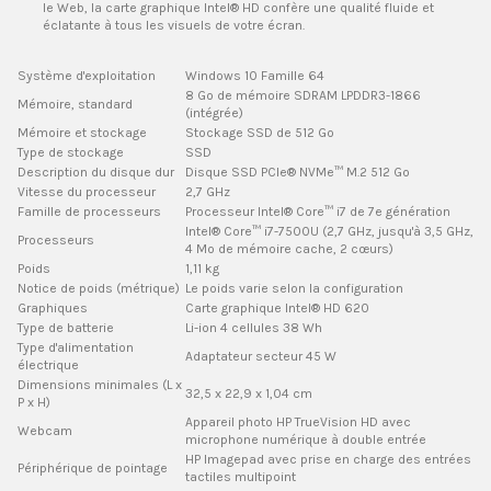
le Web, la carte graphique Intel® HD confère une qualité fluide et
éclatante à tous les visuels de votre écran.
Système d'exploitation
Windows 10 Famille 64
8 Go de mémoire SDRAM LPDDR3-1866
Mémoire, standard
(intégrée)
Mémoire et stockage
Stockage SSD de 512 Go
Type de stockage
SSD
Description du disque dur
Disque SSD PCIe® NVMe™ M.2 512 Go
Vitesse du processeur
2,7 GHz
Famille de processeurs
Processeur Intel® Core™ i7 de 7e génération
Intel® Core™ i7-7500U (2,7 GHz, jusqu'à 3,5 GHz,
Processeurs
4 Mo de mémoire cache, 2 cœurs)
Poids
1,11 kg
Notice de poids (métrique)
Le poids varie selon la configuration
Graphiques
Carte graphique Intel® HD 620
Type de batterie
Li-ion 4 cellules 38 Wh
Type d'alimentation
Adaptateur secteur 45 W
électrique
Dimensions minimales (L x
32,5 x 22,9 x 1,04 cm
P x H)
Appareil photo HP TrueVision HD avec
Webcam
microphone numérique à double entrée
HP Imagepad avec prise en charge des entrées
Périphérique de pointage
tactiles multipoint