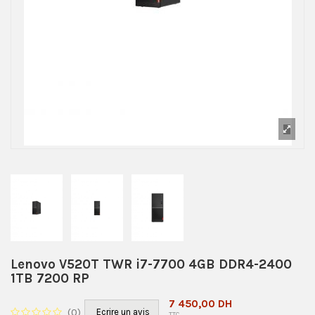
Lenovo V520T TWR i7-7700 4GB DDR4-2400
1TB 7200 RP
7 450,00 DH
(
0
)
Ecrire un avis
TTC