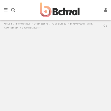
Accueil
Informatique
Ordinateurs
PC De Bureau
Lenovo V520T TWR i7-
7700 4GB DDR4-2400 1TB 7200 RP