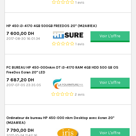
1 avis
HP 450 i3-4170 4GB 500GB FREEDOS 20" (M2A81EA)
7 600,00 DH
Voir L'offre
2017-08-30 16:01:34
1 avis
PC BUREAU HP 450-000nkm DT i3-4170 RAM 4GB HDD 500 GB OS
FreeDos Ecran 20" LED
7 687,20 DH
Voir L'offre
2017-07-05 23:35:05
2 avis
Ordinateur de bureau HP 450-000 nkm Desktop avec écran 20"
(M2A81EA)
7 790,00 DH
Voir L'offre
2017-10-24 11:42:16