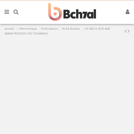
Accueil
Informatique
Ordinateurs
PC De Bureau
HP 450 i3-4170 4GB
500GB FREEDOS 20\" (M2A81EA)