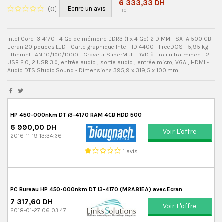
6 333,33 DH
(
0
)
Ecrire un avis
TTC
Intel Core i3-4170 - 4 Go de mémoire DDR3 (1 x 4 Go) 2 DIMM - SATA 500 GB -
Ecran 20 pouces LED - Carte graphique Intel HD 4400 - FreeDOS - 5,95 kg -
Ethernet LAN 10/100/1000 - Graveur SuperMulti DVD à tiroir ultra-mince - 2
USB 2.0, 2 USB 3.0, entrée audio , sortie audio , entrée micro, VGA , HDMI -
Audio DTS Studio Sound - Dimensions 395,9 x 319,5 x 100 mm
HP 450-000nkm DT i3-4170 RAM 4GB HDD 500
6 990,00 DH
Voir L'offre
2016-11-19 13:34:36
1 avis
PC Bureau HP 450-000nkm DT i3-4170 (M2A81EA) avec Ecran
7 317,60 DH
Voir L'offre
2018-01-27 06:03:47