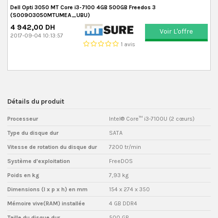
Dell Opti 3050 MT Core i3-7100 4GB 500GB Freedos 3
(S009O3050MTUMEA_UBU)
4 942,00 DH
Voir L'offre
2017-09-04 10:13:57
1 avis
Détails du produit
Processeur
Intel® Core™ i3-7100U (2 cœurs)
Type du disque dur
SATA
Vitesse de rotation du disque dur
7200 tr/min
Système d'exploitation
FreeDOS
Poids en kg
7,93 kg
Dimensions (l x p x h) en mm
154 x 274 x 350
Mémoire vive(RAM) installée
4 GB DDR4
Taille du disque dur
500 GB