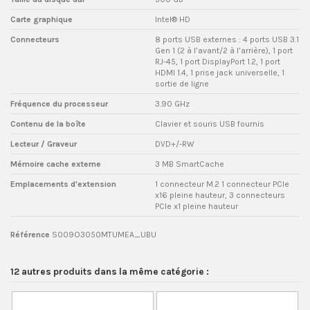
Carte graphique
Intel® HD
Connecteurs
8 ports USB externes : 4 ports USB 3.1
Gen 1 (2 à l’avant/2 à l’arrière), 1 port
RJ-45, 1 port DisplayPort 1.2, 1 port
HDMI 1.4, 1 prise jack universelle, 1
sortie de ligne
Fréquence du processeur
3.90 GHz
Contenu de la boîte
Clavier et souris USB fournis
Lecteur / Graveur
DVD+/-RW
Mémoire cache externe
3 MB SmartCache
Emplacements d'extension
1 connecteur M.2 1 connecteur PCIe
x16 pleine hauteur, 3 connecteurs
PCIe x1 pleine hauteur
Référence
S009O3050MTUMEA_UBU
12 autres produits dans la même catégorie :