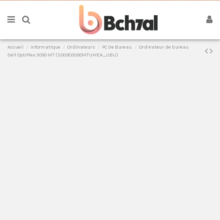
Accueil
Informatique
Ordinateurs
PC De Bureau
Ordinateur de bureau
Dell OptiPlex 3050 MT (S009O3050MTUMEA_UBU)