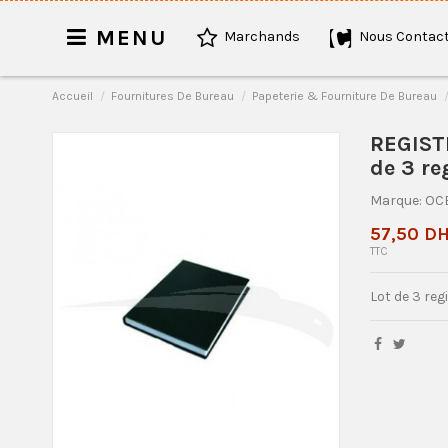
MENU
Marchands
Nous Contact
Accueil
Fournitures De Bureau
Papeterie & Fourniture De Bureau
REGISTR
de 3 re
Marque:
OC
57,50 D
TTC
Lot de 3 reg