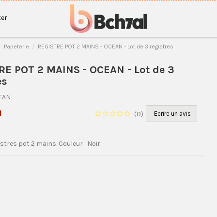
er
Papeterie
REGISTRE POT 2 MAINS - OCEAN - Lot de 3 registres
RE POT 2 MAINS - OCEAN - Lot de 3
es
EAN
H
(
0
)
Ecrire un avis
istres pot 2 mains. Couleur : Noir.