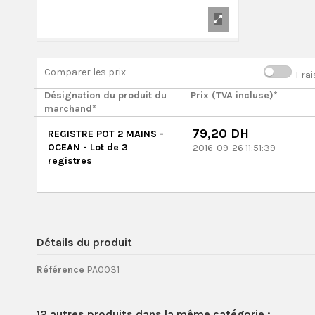
Comparer les prix
Frai
Désignation du produit du
Prix (TVA incluse)*
marchand*
79,20 DH
REGISTRE POT 2 MAINS -
OCEAN - Lot de 3
2016-09-26 11:51:39
registres
Détails du produit
Référence
PA0031
12 autres produits dans la même catégorie :