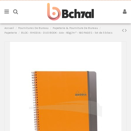
Accueil
Fournitures De Bureau
Papeterie & Fourniture De Bureau
Papeterie
BLOC - RHODIA - DUO BOOK - A4+ - 80g/m² - 160 PAGES - lot de 5 blocs