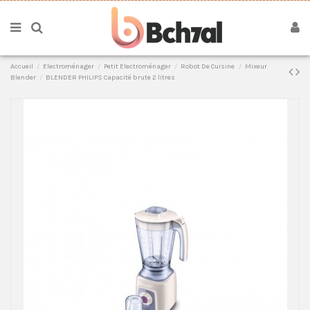
Accueil
Electroménager
Petit Electroménager
Robot De Cuisine
Mixeur
Blender
BLENDER PHILIPS Capacité brute 2 litres