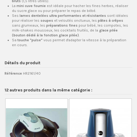
bruts
(1,5 litres utiles).
La
mini cuve fournie
est idéale pour hacher les fines herbes, réaliser
du sucre glace ou pour préparer le repas de bébé.
Ses
lames dentelées ultra performantes et résistantes
sont idéales
pour réaliser les
soupes
et veloutés onctueux, les
pâtes à crêpes
sans grumeaux, les
préparations fines
pour bébé, les compotes, les
milk-shakes mousseux, les cocktails fruités, de la
glace pilée
(bouton dédié à la fonction glace pilée)
.
Sa
touche "pulse"
vous permet d'adapter la vitesse à la préparation
en cours.
Détails du produit
Référence
HR2161/40
12 autres produits dans la même catégorie :