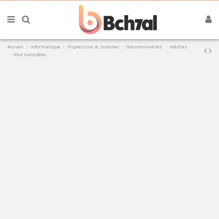
Accueil
Informatique
Impression & Scanner
Consommables
Médias
iPod nano 16Go