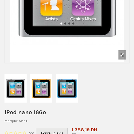
iPod nano 16Go
Marque:
APPLE
1 388,19 DH
(
0
)
Ecrire un avis