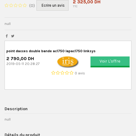
2 325,00 DH
(
0
)
Ecrire un avis
TTC
null
point dacces double bande ac1750 lapac1750 linksys
2 790,00 DH
Voir L'offre
2019-05-11 20:28:27
0 avis
Description
null
Détails du produit