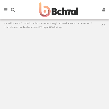
Accueil
PRO
Solution Point De Vente
Logiciel Gestion De Point De Vente
point dacces double bande ac1750 lapac1750 linksys