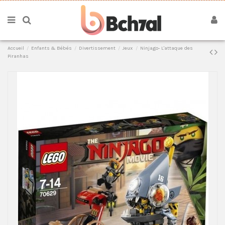
Accueil
Enfants & Bébés
Divertissement
Jeux
Ninjago- L'attaque des
Piranhas