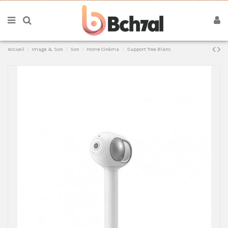
Accueil
Image & Son
Son
Home Cinéma
Support Tree Blanc