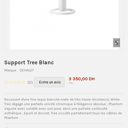
Support Tree Blanc
Marque:
: DEVIALET
3 350,00 DH
(
0
)
Ecrire un avis
TTC
Recouvert d'une fine laque blanche mate de très haute résistance, White
Tree dégage une parfaite unicité chromique à l'élégance absolue ; Phantom
s'ajuste avec solidité avec son pied, dans une parfaite continuité
esthétique ; Epuré et discret, Tree occulte parfaitement tous les câbles de
Phantom