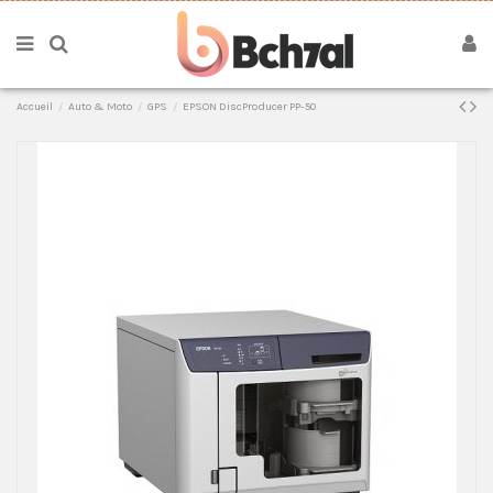
Accueil
Auto & Moto
GPS
EPSON DiscProducer PP-50