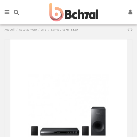
Accueil
Auto & Moto
GPS
Samsung HT-E320