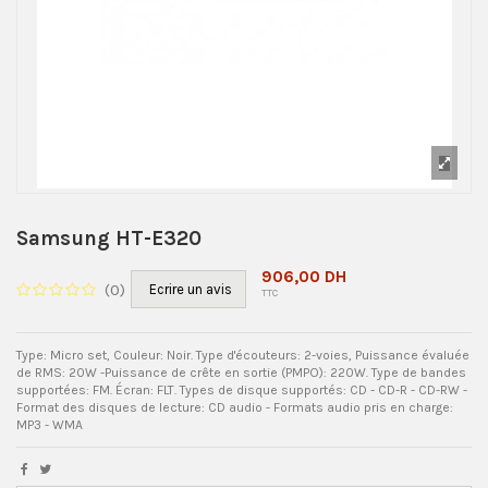
Samsung HT-E320
906,00 DH
(
0
)
Ecrire un avis
TTC
Type: Micro set, Couleur: Noir. Type d'écouteurs: 2-voies, Puissance évaluée
de RMS: 20W -Puissance de crête en sortie (PMPO): 220W. Type de bandes
supportées: FM. Écran: FLT. Types de disque supportés: CD - CD-R - CD-RW -
Format des disques de lecture: CD audio - Formats audio pris en charge:
MP3 - WMA