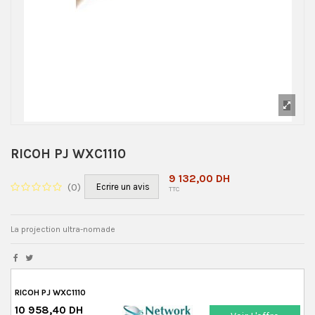
RICOH PJ WXC1110
9 132,00 DH
(
0
)
Ecrire un avis
TTC
La projection ultra-nomade
RICOH PJ WXC1110
10 958,40 DH