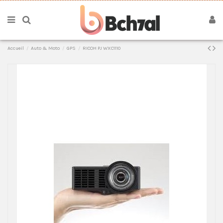
Accueil
Auto & Moto
GPS
RICOH PJ WXC1110