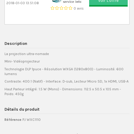
Voir L'offre
2018-01-03 13:51:08
0 avis
Description
La projection ultra-nomade
Mini- Vidéoprojecteur
Technologie DLP 1puce - Résolution WXGA (1280x800) - Luminosité: 600
lumens
Contraste: 400:1 (Natif) - Interface: D-sub, Lecteur Micro SD, 1x HDMI, USB-A
Haut Parleur intégré: 1.5 W (Mono) - Dimensions: 112.5 x 50.5 x 105 mm -
Poids: 450g
Détails du produit
Référence
PJ WXC1110