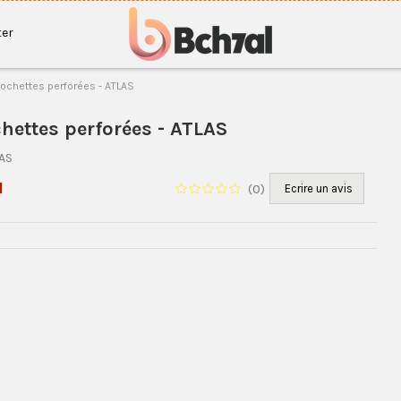
er
ochettes perforées - ATLAS
hettes perforées - ATLAS
AS
H
(
0
)
Ecrire un avis