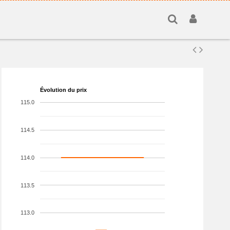
Évolution du prix
115.0
114.5
114.0
113.5
113.0