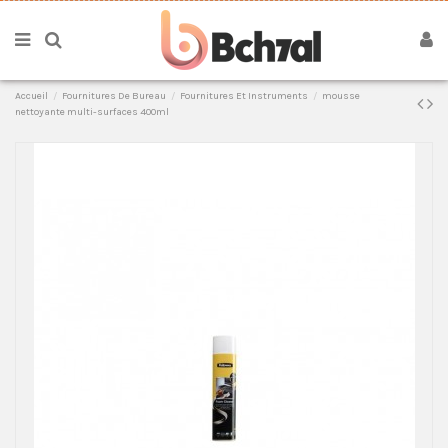
Accueil
Fournitures De Bureau
Fournitures Et Instruments
mousse
nettoyante multi-surfaces 400ml