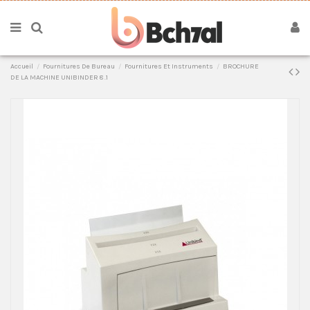
Accueil
Fournitures De Bureau
Fournitures Et Instruments
BROCHURE
DE LA MACHINE UNIBINDER 8 .1