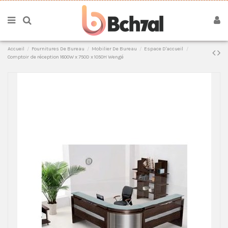
Accueil
Fournitures De Bureau
Mobilier De Bureau
Espace D'accueil
Comptoir de réception 1800W x 750D x 1050H Wengé