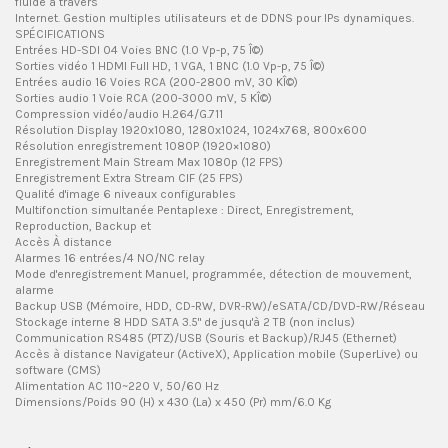
fluide à travers
Internet. Gestion multiples utilisateurs et de DDNS pour IPs dynamiques.
SPÉCIFICATIONS
Entrées HD-SDI 04 Voies BNC (1.0 Vp-p, 75 Î©)
Sorties vidéo 1 HDMI Full HD, 1 VGA, 1 BNC (1.0 Vp-p, 75 Î©)
Entrées audio 16 Voies RCA (200-2800 mV, 30 KÎ©)
Sorties audio 1 Voie RCA (200-3000 mV, 5 KÎ©)
Compression vidéo/audio H.264/G.711
Résolution Display 1920x1080, 1280x1024, 1024x768, 800x600
Résolution enregistrement 1080P (1920×1080)
Enregistrement Main Stream Max 1080p (12 FPS)
Enregistrement Extra Stream CIF (25 FPS)
Qualité d'image 6 niveaux configurables
Multifonction simultanée Pentaplexe : Direct, Enregistrement,
Reproduction, Backup et
Accès À distance
Alarmes 16 entrées/4 NO/NC relay
Mode d'enregistrement Manuel, programmée, détection de mouvement,
alarme
Backup USB (Mémoire, HDD, CD-RW, DVR-RW)/eSATA/CD/DVD-RW/Réseau
Stockage interne 8 HDD SATA 3.5" de jusqu'à 2 TB (non inclus)
Communication RS485 (PTZ)/USB (Souris et Backup)/RJ45 (Ethernet)
Accès à distance Navigateur (ActiveX), Application mobile (SuperLive) ou
software (CMS)
Alimentation AC 110~220 V, 50/60 Hz
Dimensions/Poids 90 (H) x 430 (La) x 450 (Pr) mm/6.0 Kg