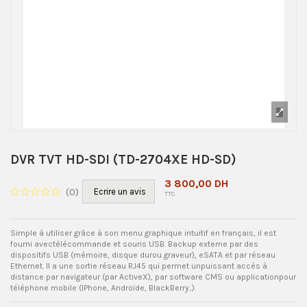
DVR TVT HD-SDI (TD-2704XE HD-SD)
3 800,00 DH
(
0
)
Ecrire un avis
TTC
Simple à utiliser grâce à son menu graphique intuitif en français, il est
fourni avectélécommande et souris USB. Backup externe par des
dispositifs USB (mémoire, disque durou graveur), eSATA et par réseau
Ethernet. Il a une sortie réseau RJ45 qui permet unpuissant accès à
distance par navigateur (par ActiveX), par software CMS ou applicationpour
téléphone mobile (IPhone, Androïde, BlackBerry..).