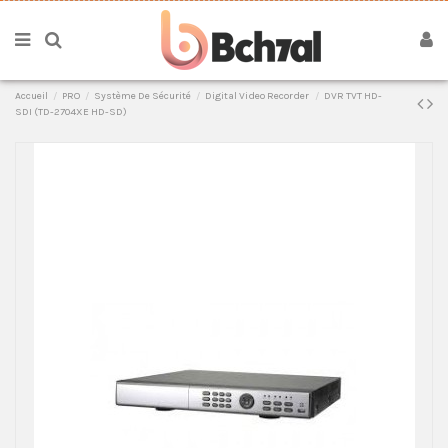
Accueil
PRO
Système De Sécurité
Digital Video Recorder
DVR TVT HD-
SDI (TD-2704XE HD-SD)