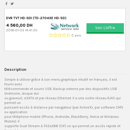
DVR TVT HD-SDI (TD-2704XE HD-SD)
4 560,00 DH
Voir L'offre
2018-01-03 14:41:30
0 avis
Description
Simple à utiliser grâce à son menu graphique intuitif en français, il est
fourni avec
télécommande et souris USB. Backup externe par des dispositifs USB
(mémoire, disque dur
ou graveur), eSATA et par réseau Ethernet. Il a une sortie réseau RJ45 qui
permet un
puissant accès à distance par navigateur (par ActiveX), par software CMS
ou application
pour téléphone mobile (IPhone, Androïde, BlackBerry, Nokia et Windows
Mobile). Il
supporte Dual Stream à 352x288 (CIF) ce qui permet un accès rapide et