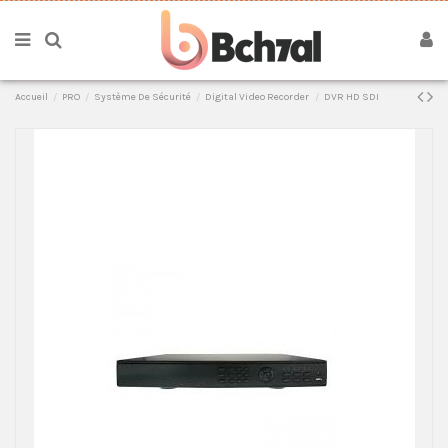
Accueil
PRO
Système De Sécurité
Digital Video Recorder
DVR HD SDI