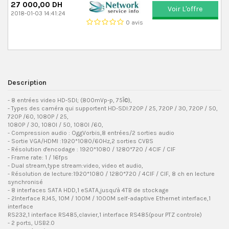
27 000,00 DH
Voir L'offre
2018-01-03 14:41:24
0 avis
Description
- 8 entrées video HD-SDI; (800mVp-p, 75Î©),
- Types des caméra qui supportent HD-SDI:720P / 25, 720P / 30, 720P / 50,
720P /60, 1080P / 25,
1080P / 30, 1080I / 50, 1080I /60,
- Compression audio : OggVorbis,8 entrées/2 sorties audio
- Sortie VGA/HDMI :1920*1080/60Hz,2 sorties CVBS
- Résolution d'encodage : 1920*1080 / 1280*720 / 4CIF / CIF
- Frame rate: 1 / 16fps
- Dual stream,type stream:video, video et audio,
- Résolution de lecture:1920*1080 / 1280*720 / 4CIF / CIF, 8 ch en lecture
synchronisé
- 8 interfaces SATA HDD,1 eSATA,jusqu'à 4TB de stockage
- 2Interface RJ45, 10M / 100M / 1000M self-adaptive Ethernet interface,1
interface
RS232,1 interface RS485,clavier,1 interface RS485(pour PTZ controle)
- 2 ports, USB2.0