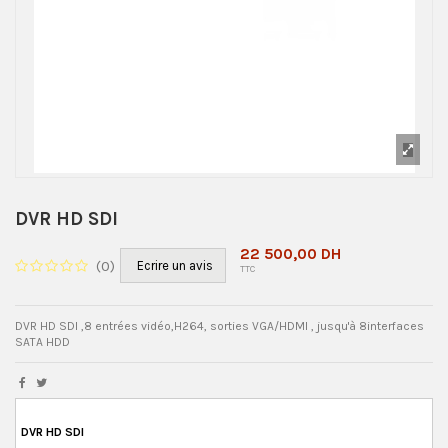
DVR HD SDI
22 500,00 DH
(
0
)
Ecrire un avis
TTC
DVR HD SDI ,8 entrées vidéo,H264, sorties VGA/HDMI , jusqu'à 8interfaces
SATA HDD
DVR HD SDI