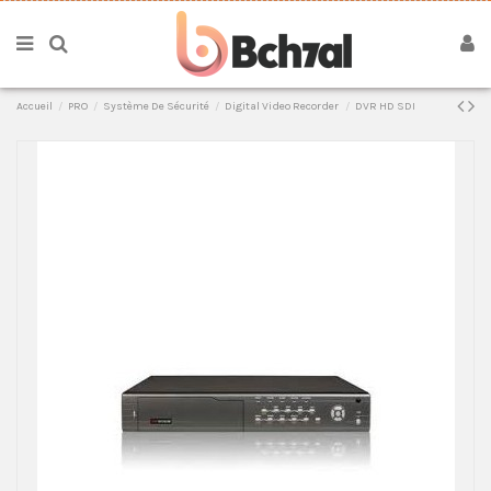
Accueil
PRO
Système De Sécurité
Digital Video Recorder
DVR HD SDI