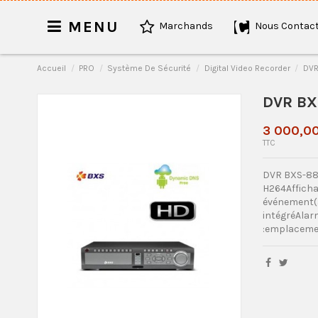
MENU
Marchands
Nous Contact
Accueil
PRO
Système De Sécurité
Digital Video Recorder
DVR
DVR BX
3 000,0
TTC
DVR BXS-88
H264Affichag
événement(a
intégréAlar
:emplaceme