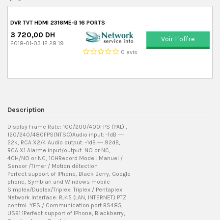
DVR TVT HDMI 2316ME-B 16 PORTS
3 720,00 DH
Voir L'offre
2018-01-03 12:28:19
0 avis
Description
Display Frame Rate: 100/200/400FPS (PAL) ,
120/240/480FPS(NTSC)Audio input: -1dB ---
22k, RCA X2/4 Audio output: -1dB --- 92dB,
RCA X1 Alarme input/output: NO or NC,
4CH/NO or NC, 1CHRecord Mode : Manuel /
Sensor /Timer / Motion détection
Perfect support of IPhone, Black Berry, Google
phone, Symbian and Windows mobile
Simplex/Duplex/Triplex: Triplex / Pentaplex
Network Interface: RJ45 (LAN, INTERNET) PTZ
control: YES / Communication port RS485,
USB1.1Perfect support of IPhone, Blackberry,