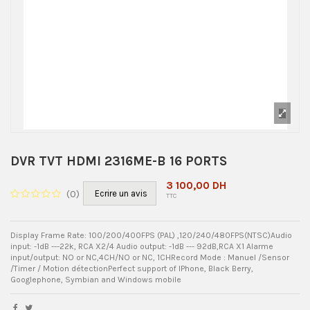
DVR TVT HDMI 2316ME-B 16 PORTS
3 100,00 DH
(
0
)
Ecrire un avis
TTC
Display Frame Rate: 100/200/400FPS (PAL) ,120/240/480FPS(NTSC)Audio
input: -1dB ---22k, RCA X2/4 Audio output: -1dB --- 92dB,RCA X1 Alarme
input/output: NO or NC,4CH/NO or NC, 1CHRecord Mode : Manuel /Sensor
/Timer / Motion détectionPerfect support of IPhone, Black Berry,
Googlephone, Symbian and Windows mobile