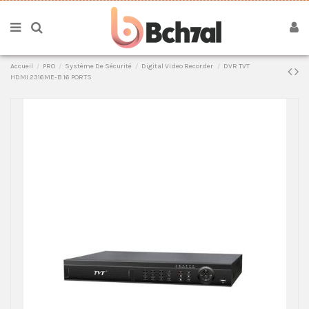
Accueil
PRO
Système De Sécurité
Digital Video Recorder
DVR TVT
HDMI 2316ME-B 16 PORTS