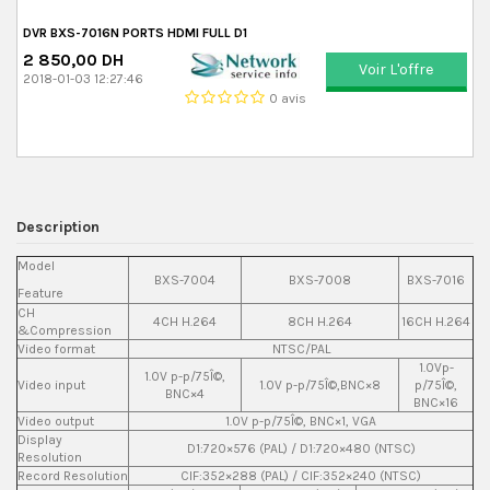
DVR BXS-7016N PORTS HDMI FULL D1
2 850,00 DH
Voir L'offre
2018-01-03 12:27:46
0 avis
Description
Model
BXS-7004
BXS-7008
BXS-7016
Feature
CH
4CH H.264
8CH H.264
16CH H.264
&Compression
Video format
NTSC/PAL
1.0Vp-
1.0V p-p/75Î©,
Video input
1.0V p-p/75Î©,BNC×8
p/75Î©,
BNC×4
BNC×16
Video output
1.0V p-p/75Î©, BNC×1, VGA
Display
D1:720×576 (PAL) / D1:720×480 (NTSC)
Resolution
Record Resolution
CIF:352×288 (PAL) / CIF:352×240 (NTSC)