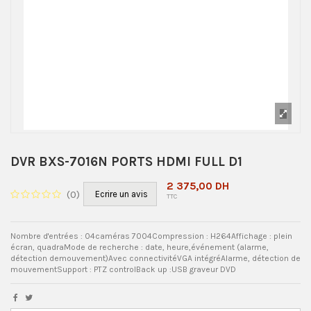
DVR BXS-7016N PORTS HDMI FULL D1
2 375,00 DH
(
0
)
Ecrire un avis
TTC
Nombre d'entrées : 04caméras 7004Compression : H264Affichage : plein
écran, quadraMode de recherche : date, heure,événement (alarme,
détection demouvement)Avec connectivitéVGA intégréAlarme, détection de
mouvementSupport : PTZ controlBack up :USB graveur DVD