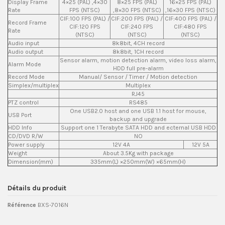
Display Frame
4×25 (PAL) ,4×30
8×25 FPS (PAL)
16×25 FPS (PAL)
Rate
FPS (NTSC)
,8×30 FPS (NTSC)
,16×30 FPS (NTSC)
CIF:100 FPS (PAL) /
CIF:200 FPS (PAL) /
CIF:400 FPS (PAL) /
Record Frame
CIF:120 FPS
CIF:240 FPS
CIF:480 FPS
Rate
(NTSC)
(NTSC)
(NTSC)
Audio input
8k8bit, 4CH record
Audio output
8k8bit, 1CH record
Sensor alarm, motion detection alarm, video loss alarm,
Alarm Mode
HDD full pre-alarm
Record Mode
Manual/ Sensor / Timer / Motion detection
Simplex/multiplex
Multiplex
RJ45
PTZ control
RS485
One USB2.0 host and one USB 1.1 host for mouse,
USB Port
backup and upgrade
HDD Info
Support one 1 Terabyte SATA HDD and ecternal USB HDD
CD/DVD R/W
NO
Power supply
12V 4A
12V 5A
Weight
About 3.5Kg with package
Dimension(mm)
335mm(L) ×250mm(W) ×65mm(H)
Détails du produit
Référence
BXS-7016N