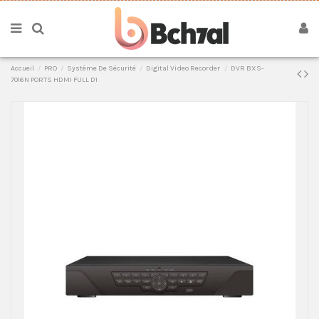
Accueil
PRO
Système De Sécurité
Digital Video Recorder
DVR BXS-
7016N PORTS HDMI FULL D1