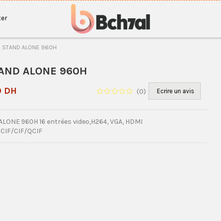
er
 STAND ALONE 960H
AND ALONE 960H
0 DH
(
0
)
Ecrire un avis
LONE 960H 16 entrées video,H264, VGA, HDMI
CIF/CIF/QCIF