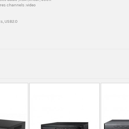
utres channels :video
ts, USB2.0