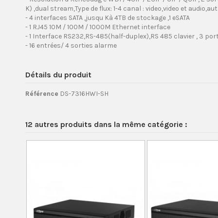
K) ,dual stream,Type de flux: 1-4 canal : video,video et audio,a
- 4 interfaces SATA ,jusqu Kà 4TB de stockage ,1 eSATA
- 1 RJ45 10M / 100M / 1000M Ethernet interface
- 1 Interface RS232,RS-485(half-duplex),RS 485 clavier , 3 por
- 16 entrées/ 4 sorties alarme
Détails du produit
Référence
DS-7316HWI-SH
12 autres produits dans la même catégorie :