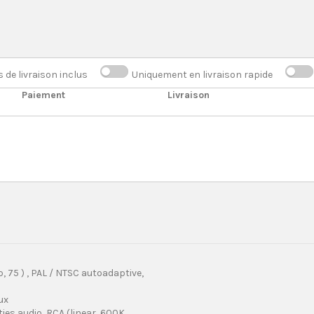
s de livraison inclus
Uniquement en livraison rapide
Paiement
Livraison
-p, 75 ) , PAL / NTSC autoadaptive,
ux
ties audio ,RCA (linear, 600K