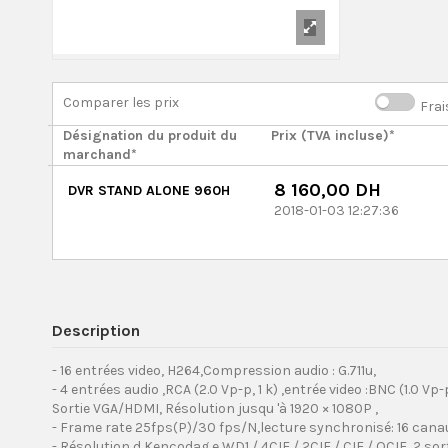
Comparer les prix
Frai
Désignation du produit du
Prix (TVA incluse)*
marchand*
8 160,00 DH
DVR STAND ALONE 960H
2018-01-03 12:27:36
Description
- 16 entrées video, H264,Compression audio : G.711u,
- 4 entrées audio ,RCA (2.0 Vp-p, 1 k) ,entrée video :BNC (1.0 Vp
Sortie VGA/HDMI, Résolution jusqu 'à 1920 × 1080P ,
- Frame rate 25fps(P)/30 fps/N,lecture synchronisé: 16 cana
- Résolution d Kencodag e WD1 / 4CIF / 2CIF / CIF / QCIF, 2 sor