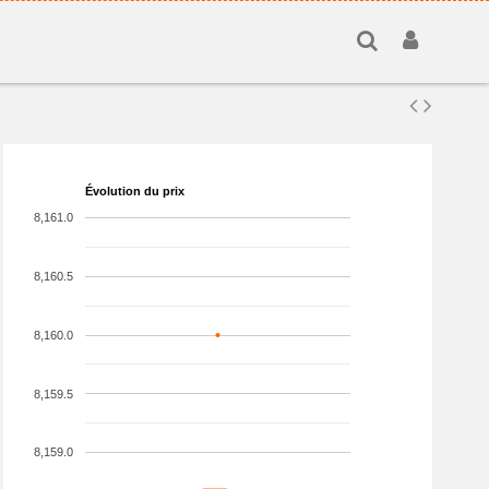
Évolution du prix
8,161.0
8,160.5
8,160.0
8,159.5
8,159.0