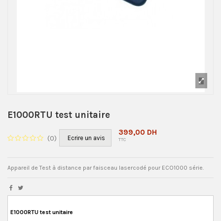
E1000RTU test unitaire
399,00 DH
(
0
)
Ecrire un avis
TTC
Appareil de Test à distance par faisceau lasercodé pour ECO1000 série.
E1000RTU test unitaire