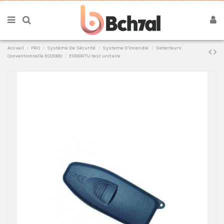
Accueil
PRO
Système De Sécurité
Systeme D'Incendie
Detecteurs
Conventionnelle ECO1000
E1000RTU test unitaire