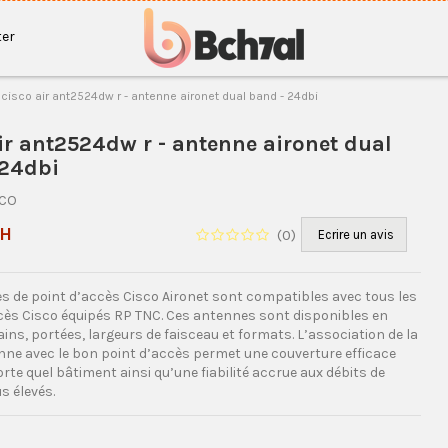
er
cisco air ant2524dw r - antenne aironet dual band - 24dbi
ir ant2524dw r - antenne aironet dual
 24dbi
SCO
DH
(
0
)
Ecrire un avis
s de point d’accès Cisco Aironet sont compatibles avec tous les
cès Cisco équipés RP TNC. Ces antennes sont disponibles en
ains, portées, largeurs de faisceau et formats. L’association de la
ne avec le bon point d’accès permet une couverture efficace
te quel bâtiment ainsi qu’une fiabilité accrue aux débits de
s élevés.