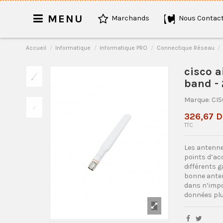
MENU
Marchands
Nous Contact
Accueil
Informatique
Informatique PRO
Connectique Réseau
cisco a
band -
Marque:
CI
326,67 
TTC
Les antenne
points d’ac
différents g
bonne anten
dans n’impor
données plu