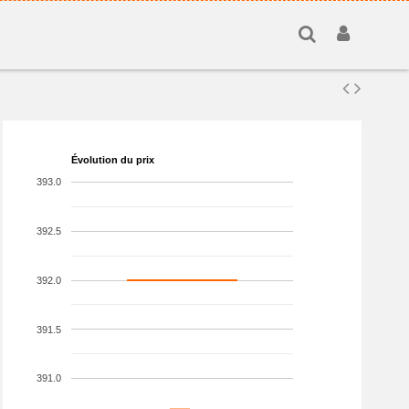
Évolution du prix
393.0
392.5
392.0
391.5
391.0