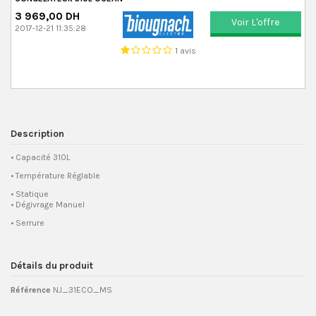
3 969,00 DH
Voir L'offre
2017-12-21 11:35:28
1 avis
Description
• Capacité 310L
• Température Réglable
• Statique
• Dégivrage Manuel
• Serrure
Détails du produit
Référence
NJ_31ECO_MS