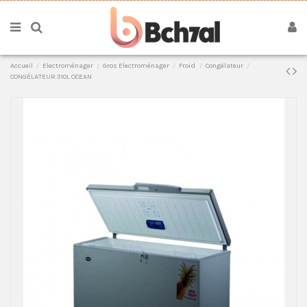
Accueil
Electroménager
Gros Electroménager
Froid
Congélateur
CONGÉLATEUR 310L OCEAN