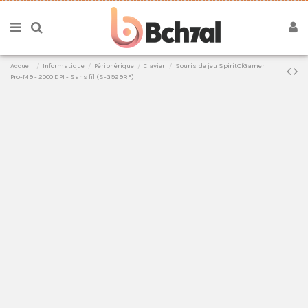
Accueil
Informatique
Périphérique
Clavier
Souris de jeu SpiritOfGamer
Pro-M9 - 2000 DPI - Sans fil (S-G929RF)