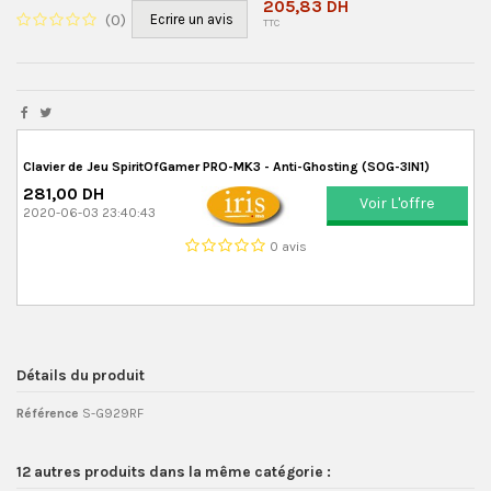
205,83 DH
(
0
)
Ecrire un avis
TTC
Clavier de Jeu SpiritOfGamer PRO-MK3 - Anti-Ghosting (SOG-3IN1)
281,00 DH
Voir L'offre
2020-06-03 23:40:43
0 avis
Détails du produit
Référence
S-G929RF
12 autres produits dans la même catégorie :