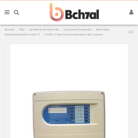
Accueil
PRO
Système De Sécurité
Systeme D'Incendie
Centrales
Conventionnelle Vision LT
VSN2-LT Central convencional de 2 zonas