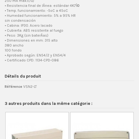
250 mA máx.c/u)
• Resistencia final de lÃ­nea: estándar 4K7Î©
• Temp. funcionamiento: -5ºC a 45ºC
• Humedad funcionamiento: 5% a 95% HR
sin condensación
• Cabina: IP30. Acero lacado
• Cubierta: ABS resistente al fuego
• Peso: 3Kg (sin baterÃ­as)
• Dimensiones en mm: 315 alto
380 ancho
100 fondo
• Aprobado según: EN54/2 y EN54/4
• Certificado CPD: 1134-CPD-086
Détails du produit
Référence
VSN2-LT
3 autres produits dans la même catégorie :