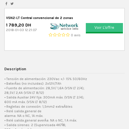
VSN2-LT Central convencional de 2 zonas
1 789,20 DH
Voir L'offre
2018-01-03 12:21:07
0 avis
Description
• Tensión de alimentación: 230Vac +/- 15% 50/60Hz
• BaterÃ­as (no incluidas): 2x12V/7Ah
• Fuente de alimentación: 28,5V/ 1,6A (VSN LT 2/4);
28,5V/ 2,4A (VSN LT 8/12)
• Salida Auxiliar 24V fija: 300mA máx. (VSN LT 2/4);
600 mA máx. (VSN LT 8/12)
• Regletas de conexión: 1,5mm2 extraÃ­bles
• Relé salida general de
alarma: NA o NC, 1A máx.
• Relé salida general averÃ­a: NA o NC, 1 A máx.
• Salida sirenas: 2 (Supervisada 4K7Î©,