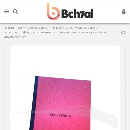
Accueil
Fournitures De Bureau
Papeterie & Fourniture De Bureau
Papeterie
Cahier, Bloc & Répertoires
RÉPERTOIRE TÉLÉPHONIQUE SICOPA
GRAND FORMAT