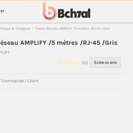
er
ctique & Chargeur
Cable Réseau AMPLIFY /5 mètres /RJ-45 /Gris
éseau AMPLIFY /5 mètres /RJ-45 /Gris
PLIFY
(
0
)
Ecrire un avis
 / Commande / Client