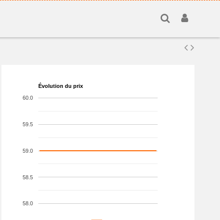
Évolution du prix
60.0
59.5
59.0
58.5
58.0