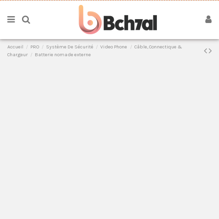
Accueil
PRO
Système De Sécurité
Video Phone
Câble, Connectique &
Chargeur
Batterie nomade externe