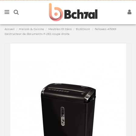
Accueil
Maison & Cuisine
Meubles Et Déco
BUREAUX
Fellowes 4710101
Destructeur de documents P-28S coupe droite