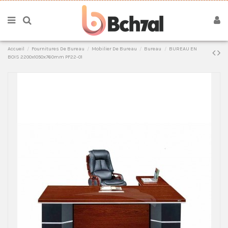
Accueil
Fournitures De Bureau
Mobilier De Bureau
Bureau
BUREAU EN
BOIS 2200x1050x760mm PF22-01