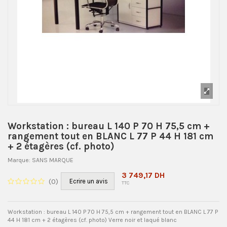
Workstation : bureau L 140 P 70 H 75,5 cm +
rangement tout en BLANC L 77 P 44 H 181 cm
+ 2 étagères (cf. photo)
Marque:
SANS MARQUE
3 749,17 DH
(
0
)
Ecrire un avis
TTC
Workstation : bureau L 140 P 70 H 75,5 cm + rangement tout en BLANC L 77 P
44 H 181 cm + 2 étagères (cf. photo) Verre noir et laqué blanc