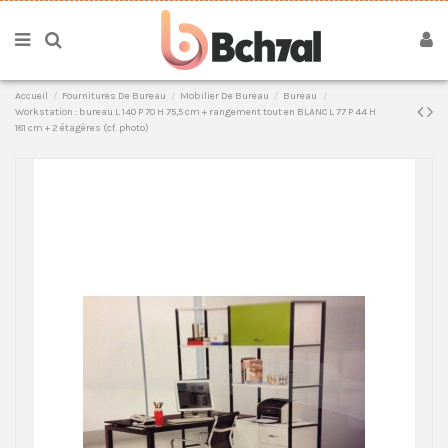
Accueil
Fournitures De Bureau
Mobilier De Bureau
Bureau
Workstation : bureau L 140 P 70 H 75,5 cm + rangement tout en BLANC L 77 P 44 H
181 cm + 2 étagères (cf. photo)