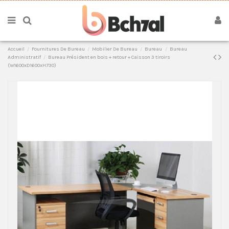
Accueil
Fournitures De Bureau
Mobilier De Bureau
Bureau
Bureau
Administratif
Bureau Président en bois + retour + Caisson 3 tiroirs
(W1600xD1600xH730)