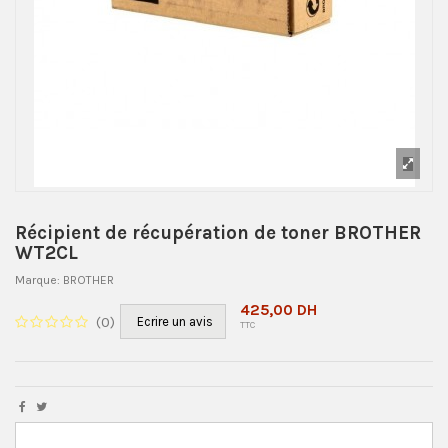
Récipient de récupération de toner BROTHER
WT2CL
Marque:
BROTHER
425,00 DH
(
0
)
Ecrire un avis
TTC